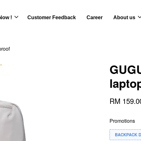
Now !
Customer Feedback
Career
About us
roof
GUGU
lapto
RM 159.
Promotions
BACKPACK 