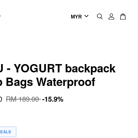
 - YOGURT backpack
p Bags Waterproof
00
RM 189.00
-15.9%
DEALS